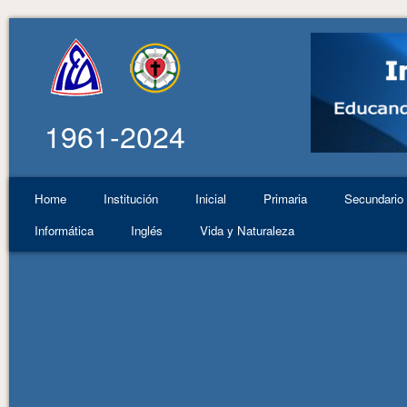
1961-2024
Home
Institución
Inicial
Primaria
Secundario
Informática
Inglés
Vida y Naturaleza