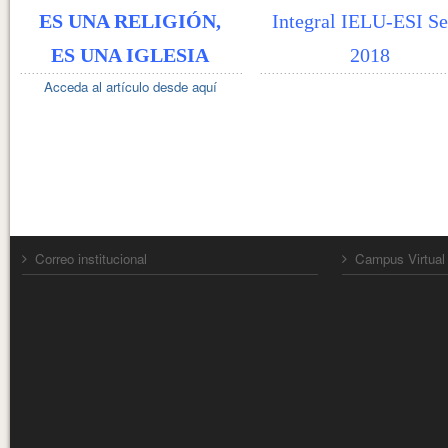
ES UNA RELIGIÓN,
Integral IELU-ESI Se
ES UNA IGLESIA
2018
Acceda al artículo desde aquí
Correo institucional
Campus Virtual