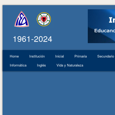
1961-2024
Home
Institución
Inicial
Primaria
Secundario
Informática
Inglés
Vida y Naturaleza