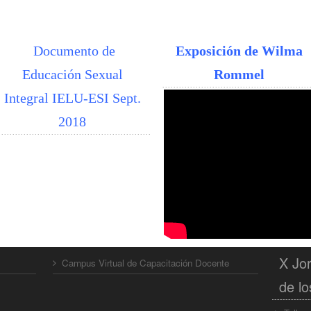
Documento de
Exposición de Wilma
Educación Sexual
Rommel
Integral IELU-ESI Sept.
2018
X Jor
Campus Virtual de Capacitación Docente
de lo